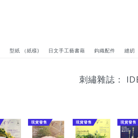
到
型紙 （紙樣)
日文手工藝書藉
鈎織配件
縫紉
刺繡雜誌： ID
現貨發售
現貨發售
現貨發售