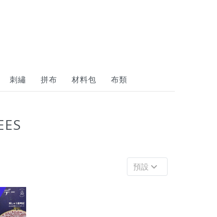
刺繡
拼布
材料包
布類
EES
預設