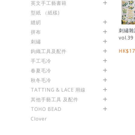
英文手工藝書籍
型紙 （紙樣)
縫紉
刺繡雜誌 
拼布
vol.39
刺繡
HK$17
鈎織工具及配件
手工毛冷
春夏毛冷
秋冬毛冷
TATTING & LACE 用線
其他手藝工具 及配件
TOHO BEAD
Clover