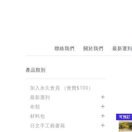
聯絡我們
關於我們
最新運
產品類別
加入永久會員 （會費$100）
最新運到
布類
材料包
可預訂
日文手工藝書藉