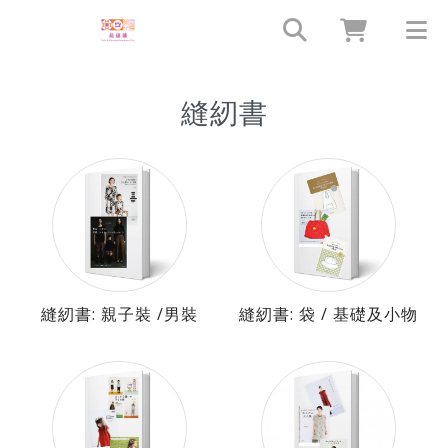
縫紉書
縫紉書: 親子裝 /男裝
縫紉書: 袋 / 基礎及小物