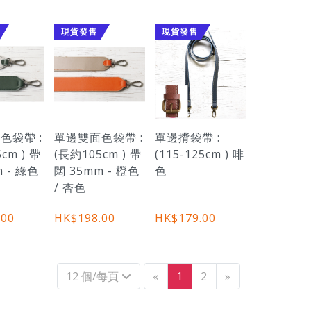
現貨發售
現貨發售
色袋帶 :
單邊雙面色袋帶 :
單邊揹袋帶 :
cm ) 帶
(長約105cm ) 帶
(115-125cm ) 啡
m - 綠色
闊 35mm - 橙色
色
/ 杏色
.00
HK$198.00
HK$179.00
上一個
下一個
12 個/每頁
«
1
2
»