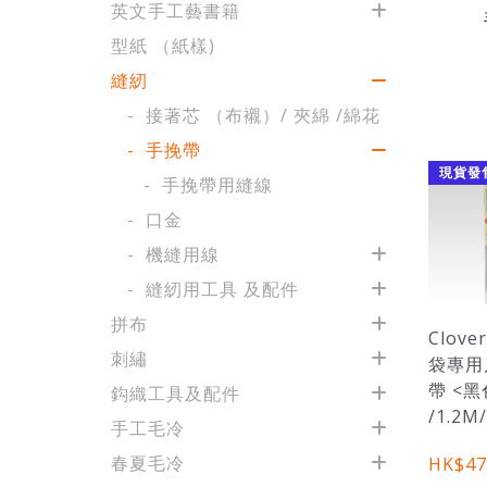
英文手工藝書籍
型紙 （紙樣)
縫紉
接著芯 （布襯）/ 夾綿 /綿花
手挽帶
現貨發
手挽帶用縫線
口金
機縫用線
縫紉用工具 及配件
拼布
Clover
刺繡
袋專用
帶 <黑
鈎織工具及配件
/1.2M
手工毛冷
春夏毛冷
HK$47